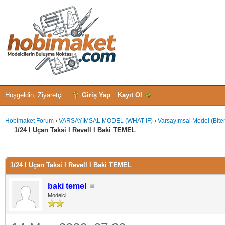
Hoşgeldin, Ziyaretçi:
Giriş Yap
Kayıt Ol
Hobimaket Forum
›
VARSAYIMSAL MODEL (WHAT-IF)
›
Varsayımsal Model (Bite
1/24 l Uçan Taksi l Revell l Baki TEMEL
 - 0 oy
1/24 l Uçan Taksi l Revell l Baki TEMEL
baki temel
Modelci