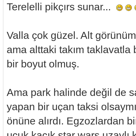
Terelelli pikçırs sunar...
Valla çok güzel. Alt görünü
ama alttaki takım taklavat
bir boyut olmuş.
Ama park halinde değil de 
yapan bir uçan taksi olsaymı
önüne alırdı. Egzozlardan bi
uçuk kaçık star wars uzaylı k