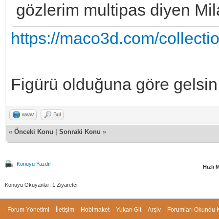
gözlerim multipas diyen Mil
https://maco3d.com/collectio
Figürü olduğuna göre gelsi
www
Bul
«
Önceki Konu
|
Sonraki Konu
»
Konuyu Yazdır
Hızlı 
Konuyu Okuyanlar: 1 Ziyaretçi
Forum Yönetimi
İletişim
Hobimaket
Yukarı Git
Arşiv
Forumları Okundu K