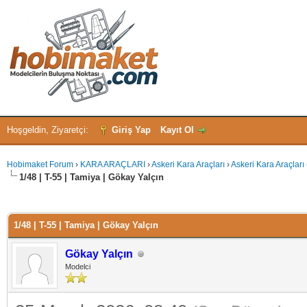
Hoşgeldin, Ziyaretçi:
Giriş Yap
Kayıt Ol
Hobimaket Forum
›
KARA ARAÇLARI
›
Askeri Kara Araçları
›
Askeri Kara Araçları 
1/48 | T-55 | Tamiya | Gökay Yalçın
 - 1 oy
1/48 | T-55 | Tamiya | Gökay Yalçın
Gökay Yalçın
Modelci