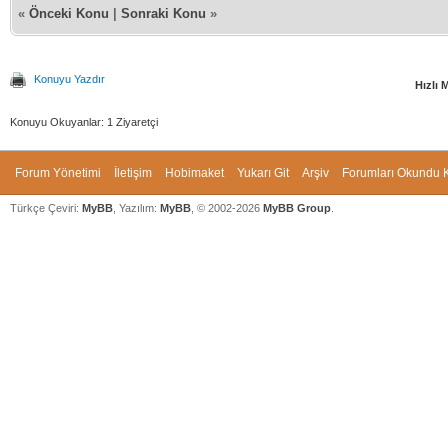
«
Önceki Konu
|
Sonraki Konu
»
Konuyu Yazdır
Hızlı 
Konuyu Okuyanlar: 1 Ziyaretçi
Forum Yönetimi
İletişim
Hobimaket
Yukarı Git
Arşiv
Forumları Okundu K
Türkçe Çeviri:
MyBB
, Yazılım:
MyBB
, © 2002-2026
MyBB Group
.