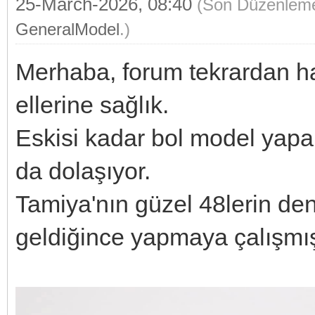
25-March-2026, 08:40
(Son Düzenleme
GeneralModel
.)
Merhaba, forum tekrardan ha
ellerine sağlık.
Eskisi kadar bol model yap
da dolaşıyor.
Tamiya'nın güzel 48lerin den
geldiğince yapmaya çalışmı