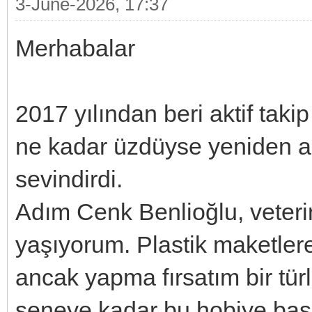
3-June-2026, 17:37
Merhabalar
2017 yılından beri aktif taki
ne kadar üzdüyse yeniden aç
sevindirdi.
Adım Cenk Benlioğlu, veteri
yaşıyorum. Plastik maketlere
ancak yapma fırsatım bir tür
seneye kadar bu hobiye başl