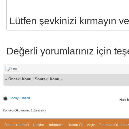
Lütfen şevkinizi kırmayın v
Değerli yorumlarınız için te
Bul
«
Önceki Konu
|
Sonraki Konu
»
Konuyu Yazdır
Hızlı 
Konuyu Okuyanlar: 1 Ziyaretçi
Forum Yönetimi
İletişim
Hobimaket
Yukarı Git
Arşiv
Forumları Okundu K