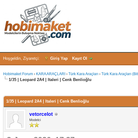
Hoşgeldin, Ziyaretçi:
Giriş Yap
Kayıt Ol
Hobimaket Forum
›
KARA ARAÇLARI
›
Türk Kara Araçları
›
Türk Kara Araçları (Bi
1/35 | Leopard 2A4 | Italeri | Cenk Benlioğlu
 - 0 oy
1/35 | Leopard 2A4 | Italeri | Cenk Benlioğlu
vetorcelot
Modelci