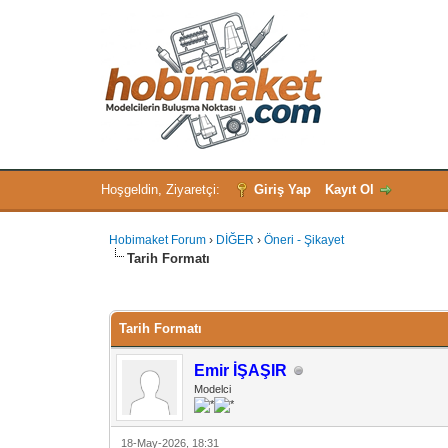
Hoşgeldin, Ziyaretçi:
Giriş Yap
Kayıt Ol
Hobimaket Forum
›
DİĞER
›
Öneri - Şikayet
Tarih Formatı
Derecelendirme: 0/5 - 0 oy
1
2
3
4
5
Tarih Formatı
Emir İŞAŞIR
Modelci
18-May-2026, 18:31