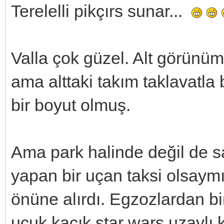
Terelelli pikçırs sunar...
Valla çok güzel. Alt görünü
ama alttaki takım taklavat
bir boyut olmuş.
Ama park halinde değil de 
yapan bir uçan taksi olsaymı
önüne alırdı. Egzozlardan bi
uçuk kaçık star wars uzaylı k