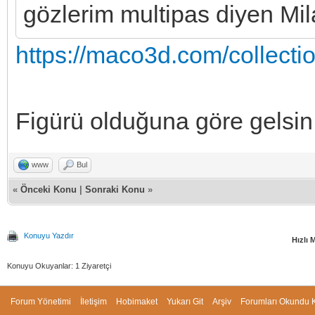
gözlerim multipas diyen Mil
https://maco3d.com/collectio
Figürü olduğuna göre gelsi
www
Bul
«
Önceki Konu
|
Sonraki Konu
»
Konuyu Yazdır
Hızlı 
Konuyu Okuyanlar: 1 Ziyaretçi
Forum Yönetimi
İletişim
Hobimaket
Yukarı Git
Arşiv
Forumları Okundu K