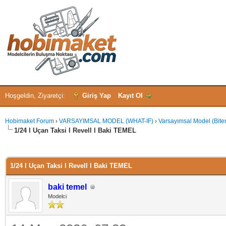
Hoşgeldin, Ziyaretçi:
Giriş Yap
Kayıt Ol
Hobimaket Forum
›
VARSAYIMSAL MODEL (WHAT-IF)
›
Varsayımsal Model (Bite
1/24 l Uçan Taksi l Revell l Baki TEMEL
 - 0 oy
1/24 l Uçan Taksi l Revell l Baki TEMEL
baki temel
Modelci