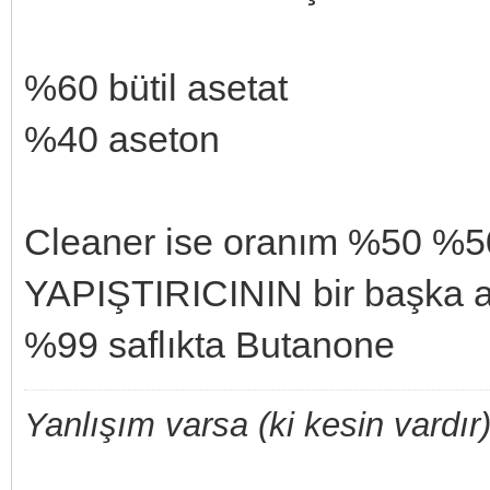
%60 bütil asetat
%40 aseton
Cleaner ise oranım %50 %5
YAPIŞTIRICININ bir başka alt
%99 saflıkta Butanone
Yanlışım varsa (ki kesin vardır)