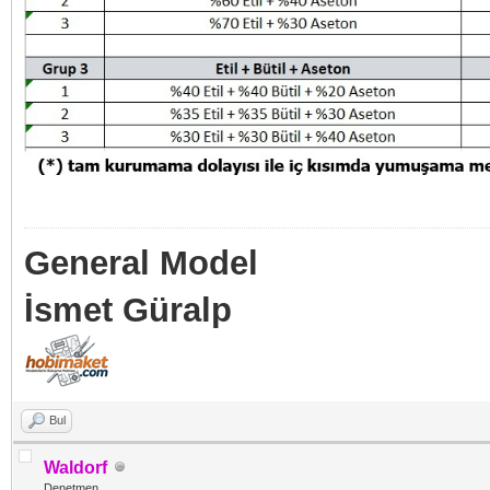
General Model
İsmet Güralp
Bul
Waldorf
Denetmen