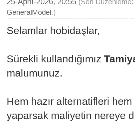
25-April-2026, 20:55
(Son Düzenleme: 
GeneralModel
.)
Selamlar hobidaşlar,
Sürekli kullandığımız
Tamiya
malumunuz.
Hem hazır alternatifleri hem
yaparsak maliyetin nereye 