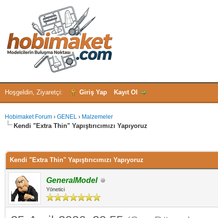
Hoşgeldin, Ziyaretçi:
Giriş Yap
Kayıt Ol
Hobimaket Forum
›
GENEL
›
Malzemeler
Kendi "Extra Thin" Yapıştırıcımızı Yapıyoruz
 - 0 oy
Kendi "Extra Thin" Yapıştırıcımızı Yapıyoruz
GeneralModel
Yönetici