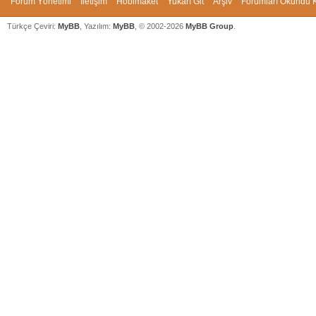
Forum Yönetimi
İletişim
Hobimaket
Yukarı Git
Arşiv
Forumları Okundu K
Türkçe Çeviri:
MyBB
, Yazılım:
MyBB
, © 2002-2026
MyBB Group
.