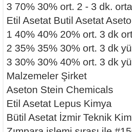
3 70% 30% ort. 2 - 3 dk. orta 
Etil Asetat Butil Asetat As
1 40% 40% 20% ort. 3 dk orta 
2 35% 35% 30% ort. 3 dk yüks
3 30% 30% 40% ort. 3 dk yüks
Malzemeler Şirket
Aseton Stein Chemicals
Etil Asetat Lepus Kimya
Bütil Asetat İzmir Teknik Ki
Zımpara işlemi sırası ile #15