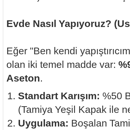
Evde Nasıl Yapıyoruz? (Ust
Eğer "Ben kendi yapıştırıcımı
olan iki temel madde var:
%9
Aseton
.
Standart Karışım:
%50 Bü
(Tamiya Yeşil Kapak ile n
Uygulama:
Boşalan Tamiy