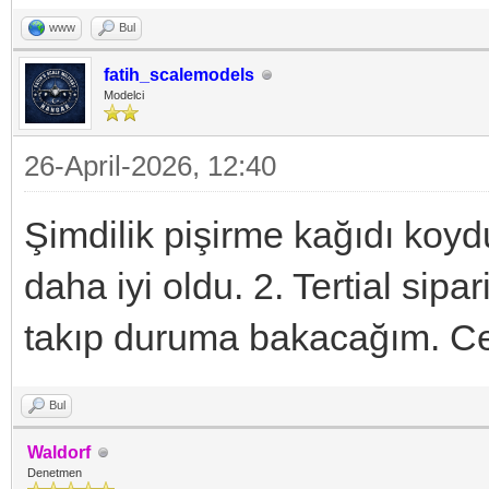
www
Bul
fatih_scalemodels
Modelci
26-April-2026, 12:40
Şimdilik pişirme kağıdı koy
daha iyi oldu. 2. Tertial sipa
takıp duruma bakacağım. Cev
Bul
Waldorf
Denetmen