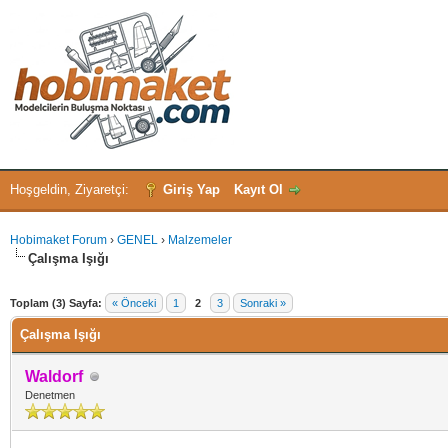
Hoşgeldin, Ziyaretçi:
Giriş Yap
Kayıt Ol
Hobimaket Forum
›
GENEL
›
Malzemeler
Çalışma Işığı
 - 0 oy
Toplam (3) Sayfa:
« Önceki
1
2
3
Sonraki »
Çalışma Işığı
Waldorf
Denetmen