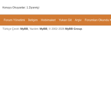
Konuyu Okuyanlar: 1 Ziyaretçi
Forum Yönetimi
İletişim
Hobimaket
Yukarı Git
Arşiv
Forumları Okundu K
Türkçe Çeviri:
MyBB
, Yazılım:
MyBB
, © 2002-2026
MyBB Group
.