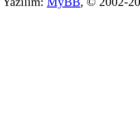
Yazılım:
MyBB
, © 2002-2