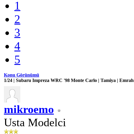
1
2
3
4
5
Konu Görünümü
1/24 | Subaru Impreza WRC '98 Monte Carlo | Tamiya | Emrah
mikroemo
Usta Modelci