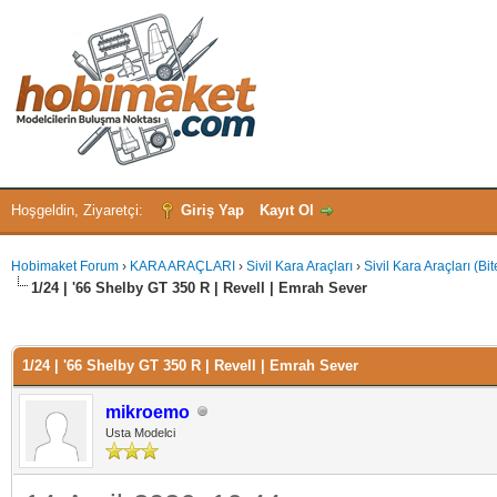
Hoşgeldin, Ziyaretçi:
Giriş Yap
Kayıt Ol
Hobimaket Forum
›
KARA ARAÇLARI
›
Sivil Kara Araçları
›
Sivil Kara Araçları (Bit
1/24 | '66 Shelby GT 350 R | Revell | Emrah Sever
 - 0 oy
1/24 | '66 Shelby GT 350 R | Revell | Emrah Sever
mikroemo
Usta Modelci