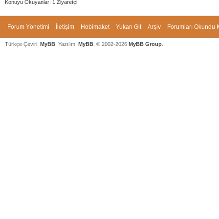
Konuyu Okuyanlar: 1 Ziyaretçi
Forum Yönetimi
İletişim
Hobimaket
Yukarı Git
Arşiv
Forumları Okundu K
Türkçe Çeviri:
MyBB
, Yazılım:
MyBB
, © 2002-2026
MyBB Group
.