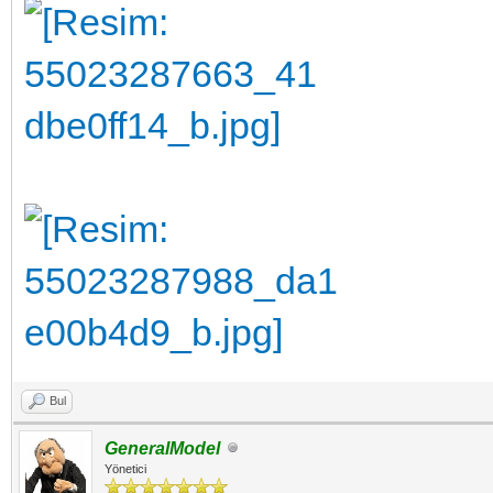
Bul
GeneralModel
Yönetici