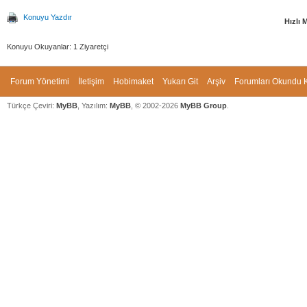
Konuyu Yazdır
Hızlı 
Konuyu Okuyanlar: 1 Ziyaretçi
Forum Yönetimi
İletişim
Hobimaket
Yukarı Git
Arşiv
Forumları Okundu K
Türkçe Çeviri:
MyBB
, Yazılım:
MyBB
, © 2002-2026
MyBB Group
.