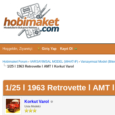
Hoşgeldin, Ziyaretçi:
Giriş Yap
Kayıt Ol
Hobimaket Forum
›
VARSAYIMSAL MODEL (WHAT-IF)
›
Varsayımsal Model (Bite
1/25 l 1963 Retrovette l AMT l Korkut Varol
 - 0 oy
1/25 l 1963 Retrovette l AMT 
Korkut Varol
Usta Modelci