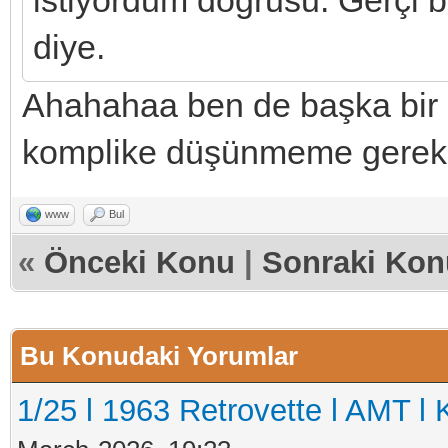
istiyordum doğrusu. Gerçi b
diye.
Ahahahaa ben de başka bir ü
komplike düşünmeme gere
www
Bul
«
Önceki Konu
|
Sonraki Kon
Bu Konudaki Yorumlar
1/25 l 1963 Retrovette l AMT l 