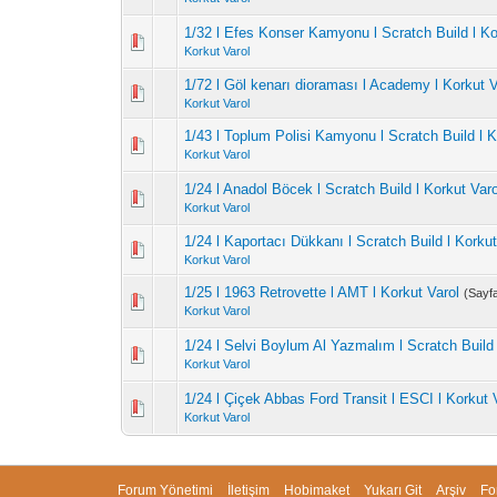
1/32 l Efes Konser Kamyonu l Scratch Build l Ko
Korkut Varol
1/72 l Göl kenarı dioraması l Academy l Korkut V
Korkut Varol
1/43 l Toplum Polisi Kamyonu l Scratch Build l K
Korkut Varol
1/24 l Anadol Böcek l Scratch Build l Korkut Varo
Korkut Varol
1/24 l Kaportacı Dükkanı l Scratch Build l Korkut
Korkut Varol
1/25 l 1963 Retrovette l AMT l Korkut Varol
(Sayf
Korkut Varol
1/24 l Selvi Boylum Al Yazmalım l Scratch Build 
Korkut Varol
1/24 l Çiçek Abbas Ford Transit l ESCI l Korkut 
Korkut Varol
Forum Yönetimi
İletişim
Hobimaket
Yukarı Git
Arşiv
Fo