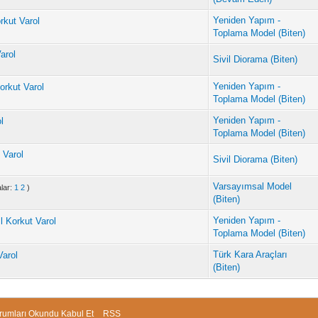
Yeniden Yapım -
rkut Varol
Toplama Model (Biten)
arol
Sivil Diorama (Biten)
Yeniden Yapım -
orkut Varol
Toplama Model (Biten)
Yeniden Yapım -
l
Toplama Model (Biten)
 Varol
Sivil Diorama (Biten)
Varsayımsal Model
alar:
1
2
)
(Biten)
Yeniden Yapım -
l Korkut Varol
Toplama Model (Biten)
Türk Kara Araçları
Varol
(Biten)
rumları Okundu Kabul Et
RSS