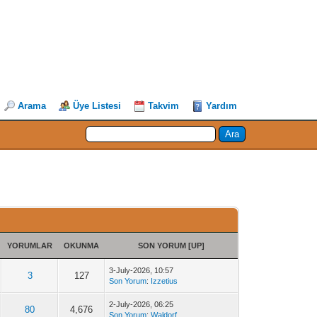
Arama
Üye Listesi
Takvim
Yardım
YORUMLAR
OKUNMA
SON YORUM
[
UP
]
3-July-2026, 10:57
3
127
Son Yorum
:
Izzetius
2-July-2026, 06:25
80
4,676
Son Yorum
:
Waldorf