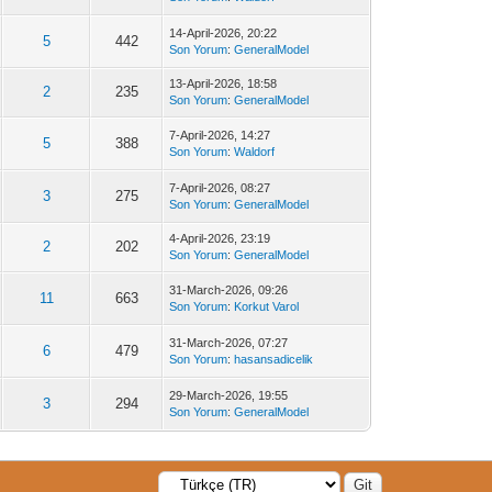
14-April-2026, 20:22
5
442
Son Yorum
:
GeneralModel
13-April-2026, 18:58
2
235
Son Yorum
:
GeneralModel
7-April-2026, 14:27
5
388
Son Yorum
:
Waldorf
7-April-2026, 08:27
3
275
Son Yorum
:
GeneralModel
4-April-2026, 23:19
2
202
Son Yorum
:
GeneralModel
31-March-2026, 09:26
11
663
Son Yorum
:
Korkut Varol
31-March-2026, 07:27
6
479
Son Yorum
:
hasansadicelik
29-March-2026, 19:55
3
294
Son Yorum
:
GeneralModel