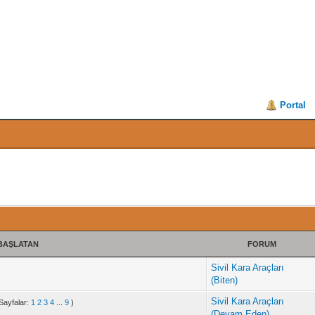
Portal
BAŞLATAN
FORUM
Sivil Kara Araçları
(Biten)
Sivil Kara Araçları
Sayfalar:
1
2
3
4
...
9
)
(Devam Eden)