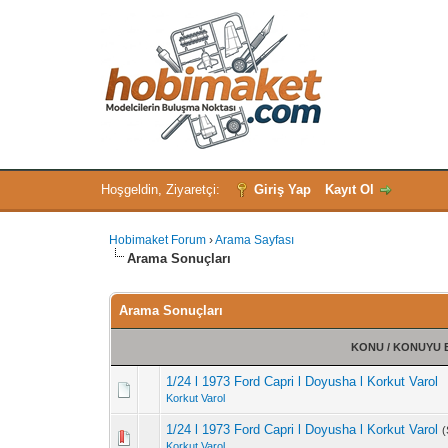
Hoşgeldin, Ziyaretçi:
Giriş Yap
Kayıt Ol
Hobimaket Forum
›
Arama Sayfası
Arama Sonuçları
Arama Sonuçları
KONU
/
KONUYU 
1/24 l 1973 Ford Capri l Doyusha l Korkut Varol
Korkut Varol
1/24 l 1973 Ford Capri l Doyusha l Korkut Varol
(
Korkut Varol