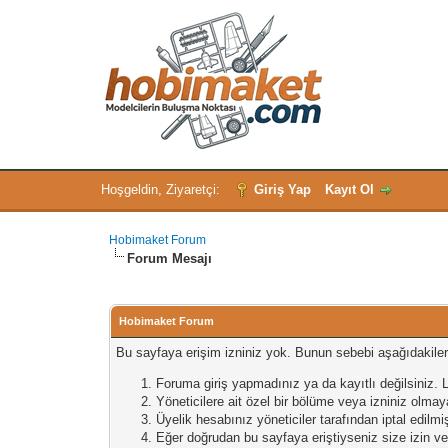
Hoşgeldin, Ziyaretçi:
Giriş Yap
Kayıt Ol
Hobimaket Forum
Forum Mesajı
Hobimaket Forum
Bu sayfaya erişim izniniz yok. Bunun sebebi aşağıdakilerde
Foruma giriş yapmadınız ya da kayıtlı değilsiniz. L
Yöneticilere ait özel bir bölüme veya izniniz olm
Üyelik hesabınız yöneticiler tarafından iptal edilmi
Eğer doğrudan bu sayfaya eriştiyseniz size izin veri