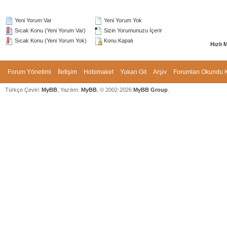
Yeni Yorum Var
Yeni Yorum Yok
Sıcak Konu (Yeni Yorum Var)
Sizin Yorumunuzu İçerir
Sıcak Konu (Yeni Yorum Yok)
Konu Kapalı
Hızlı 
Forum Yönetimi
İletişim
Hobimaket
Yukarı Git
Arşiv
Forumları Okundu K
Türkçe Çeviri:
MyBB
, Yazılım:
MyBB
, © 2002-2026
MyBB Group
.