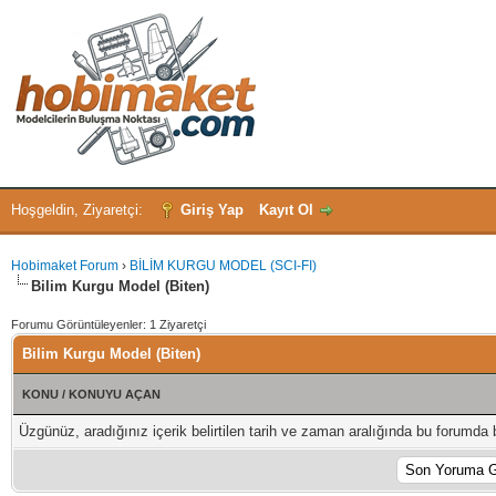
Hoşgeldin, Ziyaretçi:
Giriş Yap
Kayıt Ol
Hobimaket Forum
›
BİLİM KURGU MODEL (SCI-FI)
Bilim Kurgu Model (Biten)
Forumu Görüntüleyenler: 1 Ziyaretçi
Bilim Kurgu Model (Biten)
KONU
/
KONUYU AÇAN
Üzgünüz, aradığınız içerik belirtilen tarih ve zaman aralığında bu forumda 