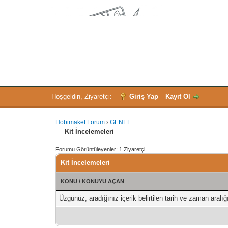
Hoşgeldin, Ziyaretçi:
Giriş Yap
Kayıt Ol
Hobimaket Forum
›
GENEL
Kit İncelemeleri
Forumu Görüntüleyenler: 1 Ziyaretçi
Kit İncelemeleri
KONU
/
KONUYU AÇAN
Üzgünüz, aradığınız içerik belirtilen tarih ve zaman aral