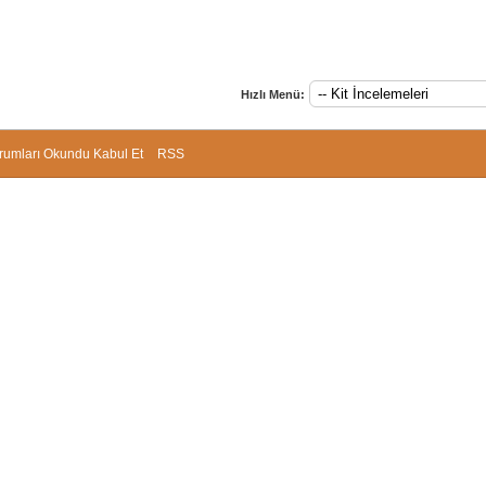
Hızlı Menü:
rumları Okundu Kabul Et
RSS