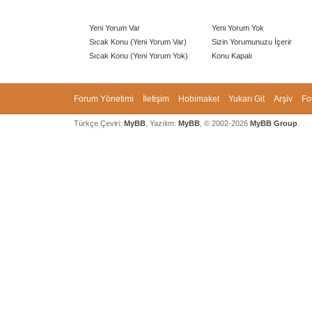
Yeni Yorum Var
Yeni Yorum Yok
Sıcak Konu (Yeni Yorum Var)
Sizin Yorumunuzu İçerir
Sıcak Konu (Yeni Yorum Yok)
Konu Kapalı
Forum Yönetimi
İletişim
Hobimaket
Yukarı Git
Arşiv
Fo
Türkçe Çeviri:
MyBB
, Yazılım:
MyBB
, © 2002-2026
MyBB Group
.