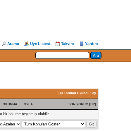
Arama
Üye Listesi
Takvim
Yardım
Bu Forumu Okundu Say
OKUNMA
OYLA
SON YORUM
[
UP
]
 bir bölüme taşınmış olabilir.