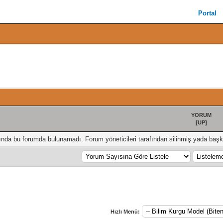
Portal
YORUM
[
UP
]
ığında bu forumda bulunamadı. Forum yöneticileri tarafından silinmiş yada başka
Hızlı Menü: