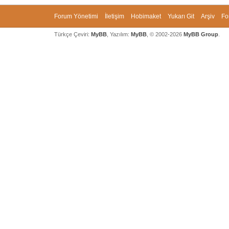
Forum Yönetimi
İletişim
Hobimaket
Yukarı Git
Arşiv
Fo
Türkçe Çeviri:
MyBB
, Yazılım:
MyBB
, © 2002-2026
MyBB Group
.