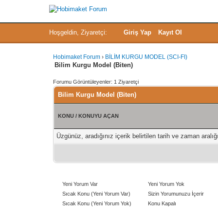
Hoşgeldin, Ziyaretçi:
Giriş Yap
Kayıt Ol
Hobimaket Forum
›
BİLİM KURGU MODEL (SCI-FI)
Bilim Kurgu Model (Biten)
Forumu Görüntüleyenler: 1 Ziyaretçi
Bilim Kurgu Model (Biten)
KONU
/
KONUYU AÇAN
Üzgünüz, aradığınız içerik belirtilen tarih ve zaman aral
Yeni Yorum Var
Yeni Yorum Yok
Sıcak Konu (Yeni Yorum Var)
Sizin Yorumunuzu İçerir
Sıcak Konu (Yeni Yorum Yok)
Konu Kapalı