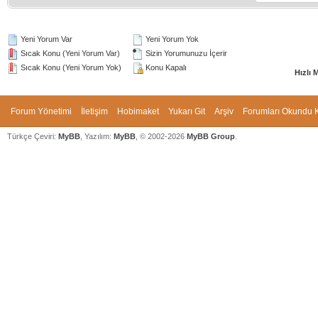
Yeni Yorum Var
Yeni Yorum Yok
Sıcak Konu (Yeni Yorum Var)
Sizin Yorumunuzu İçerir
Sıcak Konu (Yeni Yorum Yok)
Konu Kapalı
Hızlı 
Forum Yönetimi
İletişim
Hobimaket
Yukarı Git
Arşiv
Forumları Okundu K
Türkçe Çeviri:
MyBB
, Yazılım:
MyBB
, © 2002-2026
MyBB Group
.