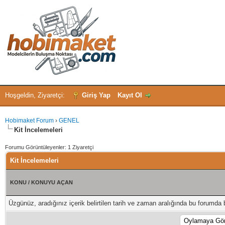
Hoşgeldin, Ziyaretçi:
Giriş Yap
Kayıt Ol
Hobimaket Forum
›
GENEL
Kit İncelemeleri
Forumu Görüntüleyenler: 1 Ziyaretçi
Kit İncelemeleri
KONU
/
KONUYU AÇAN
Üzgünüz, aradığınız içerik belirtilen tarih ve zaman aralığında bu forumda 