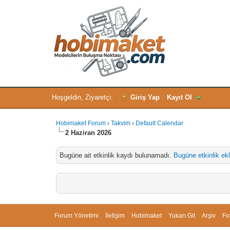
Hoşgeldin, Ziyaretçi:
Giriş Yap
Kayıt Ol
Hobimaket Forum
›
Takvim
›
Default Calendar
2 Haziran 2026
Bugüne ait etkinlik kaydı bulunamadı.
Bugüne etkinlik ekl
Forum Yönetimi
İletişim
Hobimaket
Yukarı Git
Arşiv
Fo