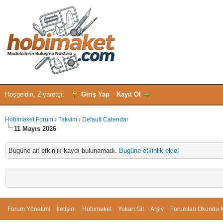
Hoşgeldin, Ziyaretçi:
Giriş Yap
Kayıt Ol
Hobimaket Forum
›
Takvim
›
Default Calendar
11 Mayıs 2026
Bugüne ait etkinlik kaydı bulunamadı.
Bugüne etkinlik ekle!
Forum Yönetimi
İletişim
Hobimaket
Yukarı Git
Arşiv
Forumları Okundu K