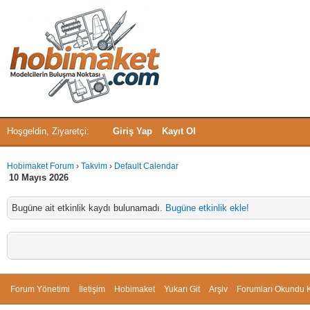
Hoşgeldin, Ziyaretçi:
Giriş Yap
Kayıt Ol
Hobimaket Forum
›
Takvim
›
Default Calendar
10 Mayıs 2026
Bugüne ait etkinlik kaydı bulunamadı.
Bugüne etkinlik ekle!
Forum Yönetimi
İletişim
Hobimaket
Yukarı Git
Arşiv
Forumları Okundu K